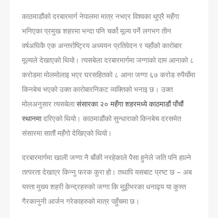
काठमाडौंको दरबारमार्ग नेपालमा मात्र नभएर विश्वका थुप्रै महँगा
भनिएका प्रमुख शहरमा भन्दा पनि चर्को मूल्य पर्ने लगभग तीन
वर्षअघिकै एक अन्तर्राष्ट्रिय अध्ययन प्रतिवेदन र यहाँको कारोबार
मूल्यले देखाएको थियो। त्यसबेला दरबारमार्गमा जग्गाको दाम आनाको ८
करोडमा मोलमोलाइ भएर घरसहितको ८ आना जग्गा ६७ करोड रुपैयाँमा
किनबेच भएको उक्त कारोबारनिकट व्यक्तिको भनाइ छ। उक्त
मोलअनुसार त्यसबेला
संसारका २० महँगा शहरमध्ये काठमाडौं पाँचौं
स्थानमा
दरिएको थियो। काठमाडौंको सुन्धाराको किनबेच दरसमेत
संसारमा सातौं महँगो देखिएको थियो।
दरबारमार्गमा खाली जग्गा नै बाँकी नरहेकाले पैसा हुनेले जति पनि हाल्ने
तत्परता देखाएर किन्नु फरक कुरा हो। तथापि यसबाट प्रष्ट छ – अब
यस्ता मुख्य शहरी केन्द्रहरुको जग्गा कि मुठ्ठीभरका धनाढ्य या कुस्त
गैरकानुनी आर्जन गरेकाहरुको मात्र पहुँचमा छ।