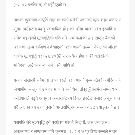
(४८.४२ प्रतिशत) ले महँगिएको छ।
मागको तुलनामा आपूर्ति न्यून भएकाले घडेरी जग्गाको मूल्य शहर बजार र
सुगम ठाउँहरुमा बढ्नु स्वाभाविक हो। तर डाँडा-पाखा, खेत इत्यादिमा
समेत भइरहेको मूल्यवृद्धिको गति भने अचम्मलाग्दो छ। राष्ट्र बैंकको
घरजग्गा मूल्य सर्वेक्षणले देखाएको घरजग्गाको मूल्यमा नेपालको औसत
वार्षिक मूल्यवृद्धि दर (२६.४५%) संसारकै महँगा र धेरै बढिरहेको
भनिएका ठाउँको भन्दा पनि निकै माथि हो।
गतवर्ष संसारमै सबैभन्दा उच्च दरले घरजग्गाको मूल्य बढेको अमेरिकाको
मिआमीमा चालु वर्ष २०२२ मा पनि सर्वाधिक तीव्र हुँदासमेत जम्मा १०
प्रतिशतले बढ्ने अनुमान अन्तर्राष्ट्रिय रियल इस्टेट बजार अनुसन्धान
गर्दै आएको १२५ वर्ष पुरानो अन्तर्राष्ट्रिय संस्था नाइट फ्र्याङ्कको छ।
यसपछि धेरै मूल्यवृद्धि हुने प्रक्षेपण गरेको सिड्नी, लस एन्जलस,
अकल्याण्ड र लण्डनमा पनि क्रमशः ९, ८ र ७ प्रतिशतसम्मले मात्र