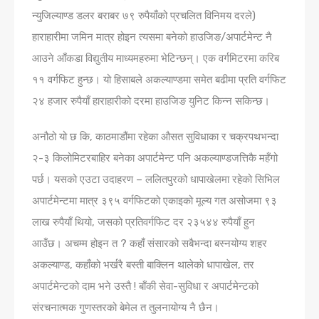
न्युजिल्याण्ड डलर बराबर ७९ रुपैयाँको प्रचलित विनिमय दरले)
हाराहारीमा जमिन मात्र होइन त्यसमा बनेको हाउजिङ/अपार्टमेन्ट नै
आउने आँकडा विद्युतीय माध्यमहरुमा भेटिन्छन्। एक वर्गमिटरमा करिब
११ वर्गफिट हुन्छ। यो हिसाबले अकल्याण्डमा समेत बढीमा प्रति वर्गफिट
२४ हजार रुपैयाँ हाराहारीको दरमा हाउजिङ युनिट किन्न सकिन्छ।
अनौठो यो छ कि, काठमाडौंमा रहेका औसत सुविधाका र चक्रपथभन्दा
२-३ किलोमिटरबाहिर बनेका अपार्टमेन्ट पनि अकल्याण्डजत्तिकै महँगो
पर्छ। यसको एउटा उदाहरण – ललितपुरको धापाखेलमा रहेको सिभिल
अपार्टमेन्टमा मात्र ३९५ वर्गफिटको एकाइको मूल्य गत असोजमा ९३
लाख रुपैयाँ थियो, जसको प्रतिवर्गफिट दर २३५४४ रुपैयाँ हुन
आउँछ। अचम्म होइन त ? कहाँ संसारको सबैभन्दा बस्नयोग्य शहर
अकल्याण्ड, कहाँको भर्खरै बस्ती बाक्लिन थालेको धापाखेल, तर
अपार्टमेन्टको दाम भने उस्तै ! बाँकी सेवा-सुविधा र अपार्टमेन्टको
संरचनात्मक गुणस्तरको बेमेल त तुलनायोग्य नै छैन।