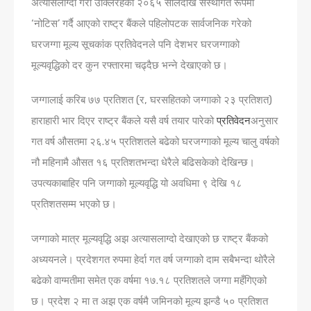
अत्यासलाग्दो गरी उक्लिरहेको २०६५ सालदेखि संस्थागत रूपमा
‘नोटिस’ गर्दै आएको राष्ट्र बैंकले पहिलोपटक सार्वजनिक गरेको
घरजग्गा मूल्य सूचकांक प्रतिवेदनले पनि देशभर घरजग्गाको
मूल्यवृद्धिको दर कुन रफ्तारमा चढ्दैछ भन्ने देखाएको छ।
जग्गालाई करिब ७७ प्रतिशत (र, घरसहितको जग्गाको २३ प्रतिशत)
हाराहारी भार दिएर राष्ट्र बैंकले यसै वर्ष तयार पारेको
प्रतिवेदन
अनुसार
गत वर्ष औसतमा २६.४५ प्रतिशतले बढेको घरजग्गाको मूल्‍य चालु वर्षको
नौ महिनामै औसत १६ प्रतिशतभन्दा धेरैले बढिसकेको देखिन्छ।
उपत्यकाबाहिर पनि जग्गाको मूल्यवृ‌द्धि यो अवधिमा ९ देखि १८
प्रतिशतसम्‍म भएको छ।
जग्गाको मात्र मूल्यवृद्धि अझ अत्यासलाग्दो देखाएको छ राष्ट्र बैंकको
अध्ययनले। प्रदेशगत रुपमा हेर्दा गत वर्ष जग्गाको दाम सबैभन्दा थोरैले
बढेको वाग्मतीमा समेत एक वर्षमा १७.१८ प्रतिशतले जग्गा महँगिएको
छ। प्रदेश २ मा त अझ एक वर्षमै जमिनको मूल्य झन्डै ५० प्रतिशत