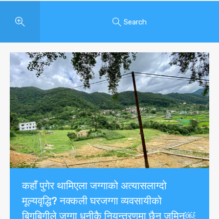
Search
कहाँ पुगेर थामिएला जग्गाको अत्यासलाग्दो
मूल्यवृद्धि? नक्कली घरजग्गा व्यवसायीको
बिगबिगीले जग्गा धनीकै नियन्त्रणमा छैन जमिन￼