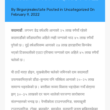
By
Birgunjrealestate
Posted in
Uncategorized
On
February 9, 2022
काठमाडौं
: लगभग डेढ वर्षअघि आनाको २५ लाख रुपैयाँ रहेको
काठमाडौंको काँडाघारीमा अहिले त्यही जग्गाको भाउ ४५ लाख रुपैयाँ
पुगेको छ। दुई वर्षअघिसम्म आनाको २७ लाख हाराहारीमा किनबेच
भएको टिकाथलीको एउटा एरियामा जग्गाको दाम अहिले ४५ लाख रुपैयाँ
चलेको छ।
यी ठाउँ मात्र होइन, मुखबोलीमा चलेको जमिनको दाम काठमाठौं
उपत्यकाभित्रको डाँडा-कुनामा पनि यतिबेला आनाको २०-२५ लाख
सामान्य भइसकेको छ। बस्तीका रूपमा विकास भइरहेका नयाँ क्षेत्रमा
झन् ३०-३५ लाखको दर चल्न थालेको घरजग्गा कारोबारमा
संलग्नहरुको भनाइ छ। पेप्सीकोला टाउनप्लानिङ, सामाखुसी
टाउनप्लानिङ, टोखा, बालकोट, इमाडोल, मुलपानी जस्ता बाक्‍लिसकेका