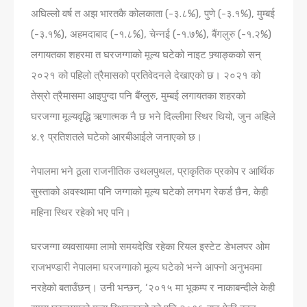
अघिल्लो वर्ष त अझ भारतकै कोलकाता (-३.८%), पुणे (-३.१%), मुम्बई
(-३.१%), अहमदाबाद (-१.८%), चेन्नई (-१.७%), बैंगलुरु (-१.२%)
लगायतका शहरमा त घरजग्गाको मूल्य घटेको नाइट फ्र्याङ्कको सन्
२०२१ को पहिलो त्रैमासको प्रतिवेदनले देखाएको छ। २०२१ को
तेस्रो त्रैमासमा आइपुग्दा पनि बैंग्लुरु, मुम्बई लगायतका शहरको
घरजग्गा मूल्यवृद्धि ऋणात्मक नै छ भने दिल्‍लीमा स्थिर थियो, जुन अहिले
४.९ प्रतिशतले घटेको आरबीआईले जनाएको छ।
नेपालमा भने ठूला राजनीतिक उथलपुथल, प्राकृतिक प्रकोप र आर्थिक
सुस्ताको अवस्थामा पनि जग्गाको मूल्य घटेको लगभग रेकर्ड छैन, केही
महिना स्थिर रहेको भए पनि।
घरजग्गा व्यवसायमा लामो समयदेखि रहेका रियल इस्टेट डेभलपर ओम
राजभण्डारी नेपालमा घरजग्गाको मूल्य घटेको भन्ने आफ्नो अनुभवमा
नरहेको बताउँछन्। उनी भन्छन्, ‘२०१५ मा भूकम्प र नाकाबन्दीले केही