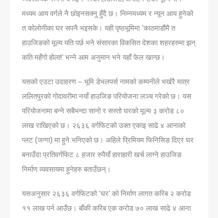
मध्यम आय वर्गले नै छोइनसक्नु हुँदै छ। निम्नमध्यम र न्यून आय हुनेको
त कोलोनीका घर सपनै भइसके। यही पृष्ठभूमिमा ‘काठमाडौंमै त
हाउजिङको मूल्य यति पर्छ भने संसारका विकसित देशका शहरहरुमा झन्
कति महँगो होला!’ भन्ने आम अनुमान भने यहाँ फेल खान्छ।
यसको एउटा उदाहरण – भूमि डेभलपर्स नामको कम्पनीले भर्खरै मात्र
ललितपुरको गोदावरीमा नयाँ हाउजिङ परियोजना लञ्च गरेको छ। यस
परियोजनामा बन्ने सबैभन्दा सानो र सस्तो घरको मूल्य ३ करोड ८०
लाख राखिएको छ। २६३६ वर्गफिटको उक्त एकाइ साढे ४ आनाको
प्लट (जग्गा) मा हुने भनिएको छ। अहिले प्रिमियम फिनिसिङ दिएर घर
बनाउँदा प्रतिवर्गफिट ८ हजार रुपैयाँ हाराहारी खर्च लाग्ने हाउजिङ
निर्माण व्यवसायमा हुनेहरु बताउँछन्।
यसअनुसार २६३६ वर्गफिटको ‘घर’ को निर्माण लागत करिब २ करोड
११ लाख पर्न आउँछ। बाँकी करिब एक करोड ७० लाख साढे ४ आना