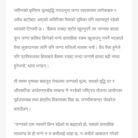
जमिनको कृत्रिम मूल्यवृद्धि गराउनुमा जग्गा व्यवसायमा लागेकाहरु र
अवैध बाटोबाट आएको अतिरिक्त पैसाको भूमिका पनि महत्त्वपूर्ण रहेको
थापाको टिप्पणी छ। ‘बैंकमा राख्दा स्रोत खुल्नुपर्ने तर जग्गामा हाल्दा
कुन जग्गा कतिमा किनेको भन्ने वास्तविक रकम खुलाउनु नपर्ने भएकाले
पैसा लुकाउनका लागि पनि जग्गा सजिलो माध्यम भयो। वैध पैसा हुनेले
पनि प्रतिफलका हिसाबले बैंकमा राख्दा भन्दा जग्गामै हाल्दा बढी नाफा
हुनेभयो,’ थापा भन्छन्।
ती तमाम दृष्यका बाबजुद नेपालमा जग्गाको मूल्य, यसको वृद्धि दर र
औपचारिक अर्थतन्त्रबीच सम्बन्ध नै नरहेको राष्ट‍्रिय योजना आयोगका
पूर्वउपाध्यक्ष तथा क्षेत्रीय विकासका विज्ञ डा‍. जगदीशचन्द्र पोखरेल
बताउँछन्।
‘जग्गाको दाम यस्तरी किन बढेको वा बढाएको हो, यसको वास्तविक
मापदण्ड के हो भन्ने न त कसैलाई थाहा छ, न कसैले आकलन गरेको