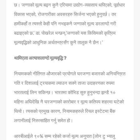
छ। जग्गाको मूल्य बढ्न कुनै एरियामा उद्योग-व्यवसाय थपिएको, पूर्वाधार
विकास भएको, रोजगारीका अवसरहरु सिर्जना भएको हुनुपर्छ। तर
हामीकहाँ त त्यस्तो केही पनि नभइकनै जग्गाको मूल्य डरलाग्दो गरी
बढाइएको छ,’ डा. पोखरेल भन्छन्,’जग्गाको यस किसिमको कृत्रिम
मूल्यवृद्धिको आधुनिक अर्थतन्त्रसँग कुनै तालुक नै छैन।’
थामिएला अत्यासलाग्दो मूल्यवृद्धि ?
नियामकको नीतिगत औजारको प्रयोगले घरजग्गा बजारको अनियन्त्रित
गति र दिशालाई ट्रयाकमा ल्याउन सक्ने ताजा उदाहरणका रुपमा
भारतलाई लिन सकिन्छ। भारतमा कोभिड सुरु हुनुभन्‍दा झन्डै १०
महिना अघिदेखि नै घरजग्गाको कारोबार र मूल्य कतिपय शहरमा घटेको
थियो। त्यसको प्रमुख कारण, नियामकहरुले रियल इस्टेटमा बैंक
लगानीलाई निरुत्साहित गर्नु समेत हो।
आरबीआईले ९०% सम्म रहेको कर्जा मूल्य अनुपात (लोन टु भ्यालु