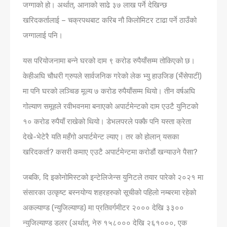
जग्गाको हो। अर्थात्, आनाको साढे ३७ लाख पर्ने देखिन्छ
खरिदकर्तालाई – चक्रपथबाट करिब नौ किलोमिटर टाढा पर्ने ठाउँको
जग्गालाई पनि।
यस परियोजनामा बन्ने घरको दाम ९ करोड रुपैयाँसम्म तोकिएको छ।
केहीअघि चौधरी ग्रुपले सार्वजनिक गरेको लेक भ्यु हाउजिङ (भैंसेपाटी)
मा पनि घरको लञ्चिङ मूल्य ७ करोड रुपैयाँसम्म थियो। तीन वर्षअघि
गोल्याण समूहले रवीभवनमा बनाएको अपार्टमेन्टको दाम एउटै युनिटको
१० करोड रुपैयाँ राखेको थियो। डेभलपरले पक्कै पनि यस्ता क्रेता
देखे-भेटेरै यति महँगो अपार्टमेन्ट ल्याए। तर को होलान् यसका
खरिदकर्ता? कसरी कमाए एउटै अपार्टमेन्टमा करोडौं खन्याउने पैसा?
जबकि, दि इकोनोमिस्टको इन्टेलिजेन्स युनिटले तयार पारेको २०२१ मा
संसारका उत्कृष्ट बस्नयोग्य शहरहरुको सूचीको पहिलो नम्बरमा रहेको
अकल्याण्ड (न्युजिल्याण्ड) मा प्रतिवर्गमीटर २००० देखि ३३००
न्युजिल्याण्ड डलर (अर्थात्, नेरु १५८००० देखि २६१०००, एक