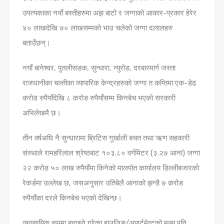
उपत्यकाका नयाँ बस्तीहरुमा अझ बाटो र जग्गाको आकार-प्रकार हेरेर
४० लाखदेखि ७० लाखसम्मको भाउ चलेको जग्गा दलालहरु
बताउँछन्।
नयाँ बानेश्वर, पुतलीसडक, सुन्धारा, न्युरोड, दरबारमार्ग जस्ता
राजधानीका चल्तीका व्यापारिक केन्द्रहरुको जग्गा त कम्तिमा एक-डेढ
करोड रुपैयाँदेखि ८ करोड रुपैयाँसम्म किनबेच भएको सरकारी
अभिलेखमै छ।
तीन वर्षअघि नै सुन्धारामा ब्रिटिस गुर्खाली बचत तथा ऋण सहकारी
संस्थाले रामहरिलाल श्रेष्ठबाट १०३.८० वर्गमिटर (३.२७ आना) जग्गा
२२ करोड ५० लाख रुपैयाँमा किनेको मालपोत कार्यालय डिल्लीबजारको
रेकर्डमा उल्लेख छ, जसअनुसार उतिबेलै आनाको झन्डै ७ करोड
रुपैयाँका दरले किनबेच भएको देखिन्छ।
व्यवसायिक रूपमा बनाइने गरेका हाउजिङ/अपार्टमेन्टको मूल्य पनि