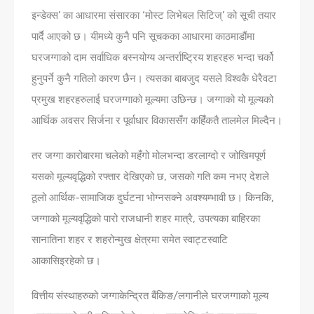
इन्डेक्स’ का आधारमा संसारका ‘मोस्ट लिभेबल सिटिज्’ को सूची तयार
पार्दै आएको छ। यीमध्ये कुनै पनि सूचकका आधारमा काठमाडौंमा
घरजग्‍गाको दाम सर्वाधिक बस्नयोग्य अन्तर्राष्ट्रिय शहरहरु भन्दा चर्को
हुनुपर्ने कुनै गतिलो कारण छैन। त्यसका बाबजुद यसले विश्वकै धेरैवटा
प्रमुख शहरहरुलाई घरजग्गाको मूल्यमा उछिन्छ। जग्गाको यो मूल्यको
आर्थिक अवसर सिर्जना र पूर्वाधार विकाससँग कहिँकतै तालमेल मिल्दैन।
तर जग्गा कारोबारमा चलेको महँगो मोलभन्दा डरलाग्दो र जोखिमपूर्ण
यसको मूल्यवृद्धिको रफ्तार देखिएको छ, जसको गति कम नभए देशले
ठूलो आर्थिक-सामाजिक दुर्घटना भोग्नसक्ने अवश्यम्भावी छ। किनकि,
जग्गाको मूल्यवृद्धिको पारो राजधानी शहर मात्रै, उपत्यका बाहिरका
सानातिना शहर र शहरोन्मुख क्षेत्रमा समेत स्वाट्टस्वाटि
आकासिइरहेको छ।
वित्तीय संस्थाहरुको जग्गाकेन्द्रित बैंकिङ/लगानीले घरजग्गाको मूल्य