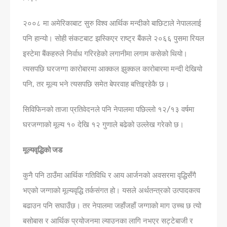
२००८ मा अमेरिकाबाट सुरु विश्व आर्थिक मन्दीको बाछिटाले नेपाललाई
पनि हान्यो। सोही संकटबाट झस्किएर राष्ट्र बैंकले २०६६ पुसमा रियल
इस्टेमा बैंकहरुले निर्वाध गरिरहेको लगानीमा लगाम कसेको थियो।
त्यसपछि घरजग्गा कारोबारमा आक्कल झुक्कल कारोबारमा मन्दी देखियो
पनि, तर मूल्य भने त्यसपछि समेत बेपरवाह बत्तिइरहेकै छ।
सिविफिनको ताजा प्रतिवेदनले पनि नेपालमा पछिल्लो १२/१३ वर्षमा
घरजग्गाको मूल्य १० देखि १२ गुणाले बढेको उल्लेख गरेको छ।
मूल्यवृद्धिको जड
कुनै पनि ठाउँमा आर्थिक गतिविधि र आय आर्जनको अवसरमा वृद्धिसँगै
भएको जग्गाको मूल्यवृद्धि तर्कसं‌गत हो। यसले अर्थतन्त्रको उत्पादकत्व
बढाउन पनि सघाउँछ। तर नेपालमा जहाँजहाँ जग्गाको माग उच्च छ त्यो
बसोबास र आर्थिक प्रयोजनमा ल्याउनका लागि नभएर सट्टेबाजी र