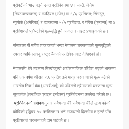
प्रोपर्टीको भाउ बढ्ने उक्त प्रतिवेदनमा छ। यस्‍तै, जेनेभा
(स्विटजरल्याण्ड) र म्याड्रिड (स्पेन) मा ६/६ प्रतिशत; सिंगापुर,
न्युयोर्क (अमेरिका) र हङकङमा ५/५ प्रतिशत, र पेरिस (फ्रान्स) मा ४
प्रतिशतले प्रोपर्टीको मूल्यवृद्धि हुने आकलन नाइट फ्र्याङ्कको छ।
संसारका यी महँगा शहरहरुको भन्दा नेपालमा घरजग्गाको मूल्यवृ‌द्धिको
रफ्तार थामिनसक्नु राष्ट्र बैंकको प्रतिवेदनबाट देखिएको हो।
नेपालसँग धेरै हदसम्‍म मिल्दोजुल्दो अर्थसामाजिक परिवेश भएको भारतमा
पनि एक वर्षमा औसत २.६ प्रतिशतले मात्र घरजग्गाको मूल्य बढेको
भारतीय रिजर्भ बैंक (आरबीआई) को पछिल्लो त्रैमासको घरजग्गा मूल्य
सूचकांक (हाउजिङ प्राइस इन्डेक्स) प्रतिवेदनमा उल्लेख गरेको छ।
प्रतिवेदनको संक्षेप
अनुसार सबैभन्दा धेरै सबैभन्दा धेरैले मूल्य बढेको
कोचिको वृद्धिदर १० प्रतिशत छ भने राजधानी दिल्लीमा त झन्डै पाँच
प्रतिशतले घरजग्गाको दाम घटेको छ।