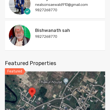
nealsonsaewald910@gmail.com
9827268770
Bishwanath sah
9827268770
Featured Properties
Featured