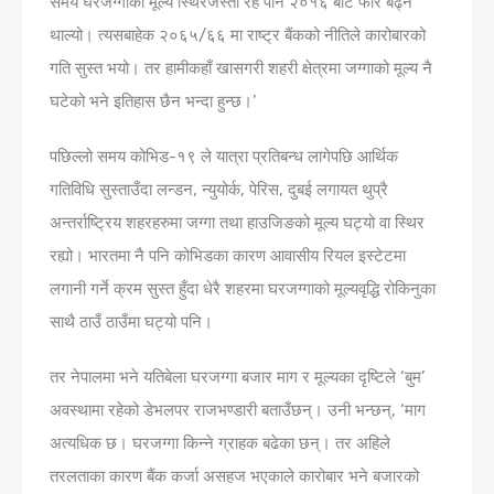
समय घरजग्गाको मूल्य स्थिरजस्तो रहे पनि २०१६ बाट फेरि बढ्न
थाल्यो। त्यसबाहेक २०६५/६६ मा राष्ट्र बैंकको नीतिले कारोबारको
गति सुस्त भयो। तर हामीकहाँ खासगरी शहरी क्षेत्रमा जग्गाको मूल्य नै
घटेको भने इतिहास छैन भन्दा हुन्छ।’
पछिल्लो समय कोभिड-१९ ले यात्रा प्रतिबन्ध लागेपछि आर्थिक
गतिविधि सुस्ताउँदा लन्डन, न्युयोर्क, पेरिस, दुबई लगायत थुप्रै
अन्तर्राष्ट्रिय शहरहरुमा जग्गा तथा हाउजिङको मूल्य घट्यो वा स्थिर
रह्यो। भारतमा नै पनि कोभिडका कारण आवासीय रियल इस्टेटमा
लगानी गर्ने क्रम सुस्त हुँदा धेरै शहरमा घरजग्गाको मूल्यवृद्धि रोकिनुका
साथै ठाउँ ठाउँमा घट्यो पनि।
तर नेपालमा भने यतिबेला घरजग्‍गा बजार माग र मूल्यका दृष्टिले ‘बुम’
अवस्थामा रहेको डेभलपर राजभण्डारी बताउँछन्। उनी भन्छन्, ‘माग
अत्यधिक छ। घरजग्गा किन्ने ग्राहक बढेका छन्। तर अहिले
तरलताका कारण बैंक कर्जा असहज भएकाले कारोबार भने बजारको