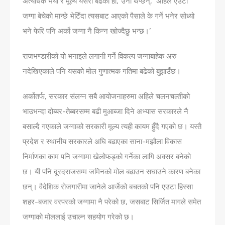
अत्यधिक भयो र मूल्य यसरी बढेको हो,’ उनी थप्छन्, ‘अहिले एउटा
जग्गा बेचेको मान्छे भेटिँदा त्यसबाट आएको पैसाले के गर्ने भनेर सोध्यो
भने फेरि पनि अर्को जग्गा नै किन्न खोज्दैछु भन्छ।’
राजभण्डारीको यो भनाइले लगानी गर्ने विकल्प जग्गाबाहेक अरु
नदेखिएकाले पनि यसको मोल गुणात्मक गतिमा बढेको बुझाउँछ।
अर्कोतर्फ, सरकार स‌ंलग्न सबै आयोजनाहरुमा अहिले चलनचल्तीको
भाउभन्दा दोब्बर-तेब्बरसम्म बढी मुआब्जा दिने अभ्यास सरकारले नै
बसाल्दै गएकाले जग्गाको सरकारी मूल्य त्यही कायम हुँदै गएको छ। यस्तै
प्रदेश र स्थानीय सरकारले अघि बढाएका साना-मझौला विकास
निर्माणका काम पनि जग्गामा खेलोफड्को गर्नेका लागि अवसर बनेको
छ। यी पनि दूरदराजसम्म जमिनको मोल बढाउन सघाउने कारण बनेका
छन्। वैदेशिक रोजगारीमा जानेले आर्जेको बचतको पनि एउटा हिस्सा
शहर-बजार वरपरको जग्गामा नै परेको छ, जसबाट सिर्जित मागले समेत
जग्गाको मोललाई उचाल्न सहयोग गरेको छ।