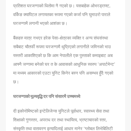
प्रतिशत घरजग्गाको धितोमा नै गएको छ। यसबाहेक ओभरड्राफ्ट,
वर्किङ क्यापिटल लगायतका रूपमा गएको कर्जा पनि घुमाउरो पाराले
घरजग्गामै लगानी भएको आशंका छ।
बैंकहरु मात्र नभएर हरेक पे‍सा-क्षेत्रका व्यक्ति र अन्य संघस‌ंस्था
सबैबाट चौतर्फी रूपमा घरजग्गामै थुप्रिएको लगानीले जमिनको भाउ
यस्तरी आकाशिएको छ कि आम नेपालीले एक पुस्ताको कमाइबाट अब
आफ्नै जग्गामा बनेको घर त के आवासको आधुनिक स्वरुप ‘अपार्टमेन्ट’
मा मध्यम आकारको एउटा युनिट किनेर बस्न पनि असम्भव हुँदै गएको
छ।
घरजग्गाको मूल्यवृद्धि दर पनि संसारमै उच्चमध्ये
दी इकोनोमिष्टको इन्टेलिजेन्स युनिटले पूर्वाधार, स्वास्थ्य सेवा तथा
शिक्षाको गुणस्तर, अपराध दर तथा स्थायित्व, भ्रष्टाचारको स्तर,
संस्कृति तथा वातावरण इत्यादिलाई आधार मानेर ‘ग्लोबल लिभेबिलिटी