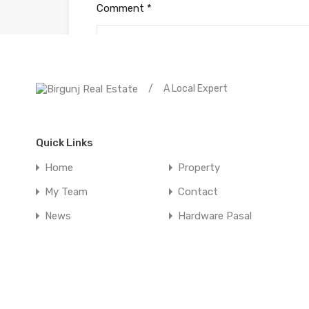
Comment
*
/
A Local Expert
Quick Links
Home
Property
My Team
Contact
News
Hardware Pasal
Name
*