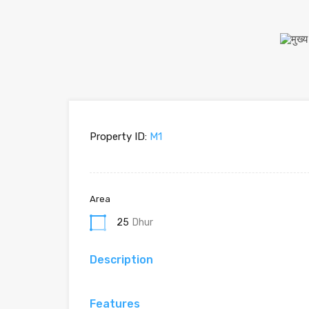
Property ID:
M1
Area
25
Dhur
Description
Features