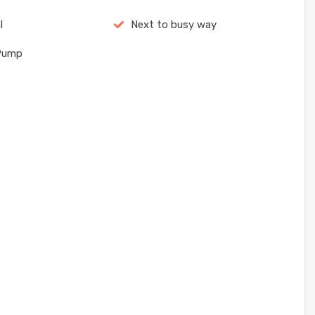
l
Next to busy way
 Pump