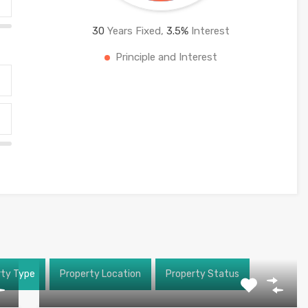
30
Years Fixed,
3.5
%
Interest
Principle and Interest
rty Type
Property Location
Property Status