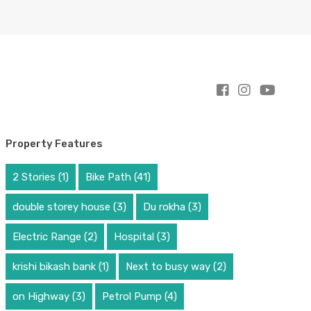
Property Features
2 Stories
(1)
Bike Path
(41)
double storey house
(3)
Du rokha
(3)
Electric Range
(2)
Hospital
(3)
krishi bikash bank
(1)
Next to busy way
(2)
on Highway
(3)
Petrol Pump
(4)