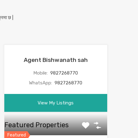
Agent Bishwanath sah
Mobile:
9827268770
WhatsApp:
9827268770
View My Listings
Featured Properties
Featured