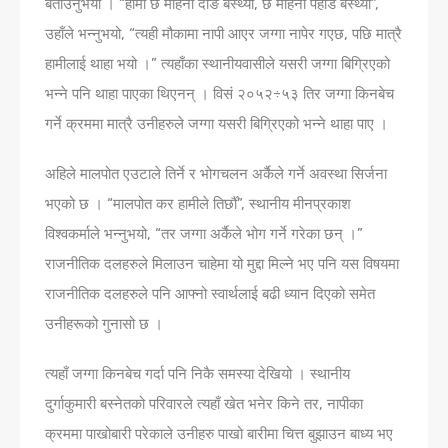
बताउनुभयो । “हामी छ महिना दाङ बस्थ्यौँ, छ महिना पहाड बस्थ्यौँ”,
उहाँले भन्नुभयो, “त्यही मौकामा नापी आएर जग्गा नापेर गएछ, पछि मात्रै
हामीलाई थाहा भयो ।” त्यहाँका स्थानीयवासीले यसरी जग्गा बिग्रिएको
भन्ने पनि थाहा पाएका थिएनन् । विसं २०५२÷५३ तिर जग्गा किनबेच
गर्ने क्रममा मात्रै उनीहरुले जग्गा यसरी बिग्रिएको भन्ने थाहा पाए ।
अहिले मालपोत एउटाले तिर्ने र भोगचलन अर्कैले गर्ने अवस्था सिर्जना
भएको छ । “मालपोत कर हामीले तिर्छौँ”, स्थानीय मीनप्रकाश
विश्वकर्माले भन्नुभयो, “तर जग्गा अर्कैले भोग गर्ने गरेका छन् ।”
राजनीतिक दलहरुले मिलाउन चाहेमा यो मुद्दा मिल्ने भए पनि यस विषयमा
राजनीतिक दलहरुले पनि आफ्नो स्वार्थलाई बढी ध्यान दिएको समेत
उनीहरूको गुनासो छ ।
त्यहाँ जग्गा किनबेच गर्दा पनि निकै समस्या देखियो । स्थानीय
दुर्गाकुमारी बस्नेतको परिवारले त्यहाँ खेत भनेर किने तर, नापीका
क्रममा पाखोबारी परेकाले उनीहरु पाखो बारीमा चित्त बुझाउन बाध्य भए