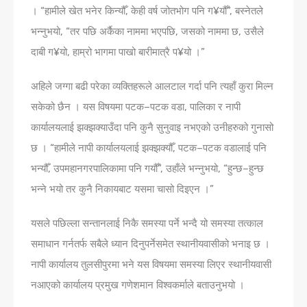
। “हामीले खेत भनेर किन्यौँ, केही वर्ष जोतभोग पनि ग¥यौँ”, बस्नेतले
भन्नुभयो, “तर पछि अर्कैका नाममा भएपछि, जसको नाममा छ, उसैले
दाबी ग¥यो, हाम्रो भागमा पाखो बारीमात्रै प¥यो ।”
अहिले जग्गा बढी परेका व्यक्तिहरूले आलटाल गर्दा पनि त्यहाँ कुरा मिल्न
सकेको छैन । यस विषयमा पटक–पटक वडा, पालिका र नापी
कार्यालयलाई झक्झक्याउँदा पनि कुनै सुनुवाइ नभएको उनीहरुको गुनासो
छ । “हामीले नापी कार्यालयलाई झक्झक्यौँ, पटक–पटक वडालाई पनि
भन्यौँ, उपमहानगरपालिकामा पनि गयौँ”, उहाँले भन्नुभयो, “हुन्छ–हुन्छ
भन्ने भयो तर कुनै निकायबाट यसमा चासो दिइएन ।”
यसले पछिल्ला सन्तानलाई निकै समस्या पर्ने भन्दै यो समस्या तत्काल
समाधान गर्नतर्फ सबैले ध्यान दिनुपर्नेसमेत स्थानीयवासीको भनाइ छ ।
नापी कार्यालय तुलसीपुरमा भने यस विषयमा समस्या लिएर स्थानीयवासी
नआएको कार्यालय प्रमुख गणेशमान विश्वकर्माले बताउनुभयो ।