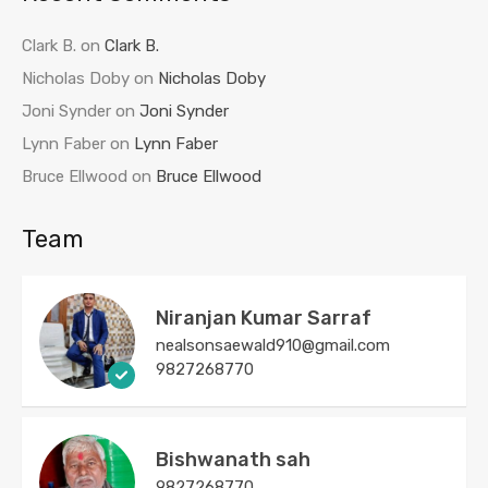
Clark B.
on
Clark B.
Nicholas Doby
on
Nicholas Doby
Joni Synder
on
Joni Synder
Lynn Faber
on
Lynn Faber
Bruce Ellwood
on
Bruce Ellwood
Team
Niranjan Kumar Sarraf
nealsonsaewald910@gmail.com
9827268770
Bishwanath sah
9827268770