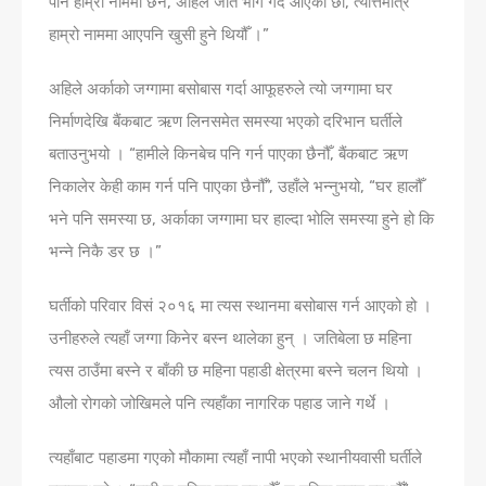
पनि हाम्रो नाममा छैन, अहिले जति भोग गर्दै आएका छौँ, त्यत्तिमात्रै
हाम्रो नाममा आएपनि खुसी हुने थियौँ ।”
अहिले अर्काको जग्गामा बसोबास गर्दा आफूहरुले त्यो जग्गामा घर
निर्माणदेखि बैंकबाट ऋण लिनसमेत समस्या भएको दरिभान घर्तीले
बताउनुभयो । “हामीले किनबेच पनि गर्न पाएका छैनौँ, बैंकबाट ऋण
निकालेर केही काम गर्न पनि पाएका छैनौँ”, उहाँले भन्नुभयो, “घर हालौँ
भने पनि समस्या छ, अर्काका जग्गामा घर हाल्दा भोलि समस्या हुने हो कि
भन्ने निकै डर छ ।”
घर्तीको परिवार विसं २०१६ मा त्यस स्थानमा बसोबास गर्न आएको हो ।
उनीहरुले त्यहाँ जग्गा किनेर बस्न थालेका हुन् । जतिबेला छ महिना
त्यस ठाउँमा बस्ने र बाँकी छ महिना पहाडी क्षेत्रमा बस्ने चलन थियो ।
औलो रोगको जोखिमले पनि त्यहाँका नागरिक पहाड जाने गर्थे ।
त्यहाँबाट पहाडमा गएको मौकामा त्यहाँ नापी भएको स्थानीयवासी घर्तीले