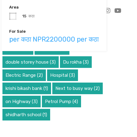
Area
15
कठा
For Sale
Property Features
per कठा NPR2200000 per कठा
2 Stories
(1)
Bike Path
(41)
double storey house
(3)
Du rokha
(3)
Search
for:
Electric Range
(2)
Hospital
(3)
Categories
krishi bikash bank
(1)
Next to busy way
(2)
on Highway
(3)
Petrol Pump
(4)
accident news
Bank News
shidharth school
(1)
Comfort
Luxury