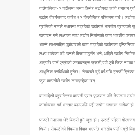
गाउँपालिका-२ गर्दौलमा जग्गा किनेर उद्योगका लागि धमाधम पू
उद्योग वीरगंजबाट करिब १२ किलोमिटर पश्चिममा पर्छ। उद्य
प्रालिको नामले स्थापना भइरहेको उद्योगले भारतीय ब्रान्डको ज
उत्पादन गर्ने लक्ष्यका साथ उद्योग निर्माणको काम भारतीय पराम
थाल्ने लक्ष्यसहित पूर्वाधारको काम भइरहेको उद्योगका इन्जिनि
लक्ष्य राखेका छौं,’ उनले बिजमाण्डूसँग भने,‘अहिले उद्योग न
आएपछि पार्ले एग्रोको उत्पादनहरु फ्रूटी,एपी,एपी फिज नामक जु
आधुनिक प्रविधिको हुनेछ। नेपालले दुई वर्षअघि इनर्जी ड्रिंक्
जुस कम्पनीले उद्योग लगाइरहेका छन्।
बंगलादेशी बहुराष्ट्रिय कम्पनी प्रान फूड्सले पनि नेपालमा उद
कार्यान्वयन गर्दै भन्सार बढाएपछि यही उद्योग लगाउन लागेको हो। 
फ्रुटी नेपालमा धेरै बिक्री हुने जुस हो। फ्रुटी पहिला वीरगंज
थियो। रोयल्टीको विषयमा विवाद भएपछि भारतीय पार्ले एग्रो विश