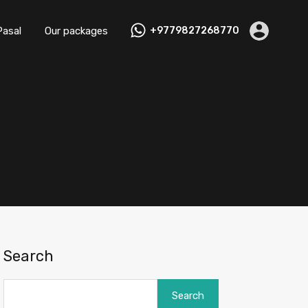
Pasal
Our packages
+9779827268770
Search
Search