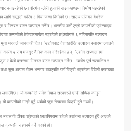
र्वाधार बनाइरहेको छ।वीरगंज-ठोरी हुलाकी सडकखण्डमा निर्माण भइरहेको
ोगका लागि समूहले करिब ८ बिघा जग्गा किनेको छ।साउथ एसियन बेभरेज
ुस र मिनरल वाटर उत्पादन गर्नेछ। भारतीय पार्ले एग्रो कम्पनीको फ्रेन्चाइच
र्शदाता कम्पनीको ठेकेदारमार्फत भइरहेको छ|उद्योगले ६ महिनापछि उत्पादन
यर मुना यादवले जानकारी दिए। ‘उद्योगबाट वैशाखदेखि उत्पादन बजारमा ल्याउने
िर्माणमा करिब २ सय मजदुर दैनिक काम गरिरहेका छन्।’उद्योग सञ्चालनमा
स र बेली ब्रान्डमा मिनरल वाटर उत्पादन गर्नेछ। उद्योग पूर्ण स्वचालित र
स तथा जुस आयात रोक्न भन्सार बढाएपछि यहाँ बिक्री भइरहेका विदेशी ब्राण्डका
्योग लगाउँदैछ। यो कम्पनीले समेत नेपाल सरकारले एन्डी डम्पिङ कानुन
यो कम्पनीको मात्रै दुई अर्बको जुस नेपालमा बिक्री हुने गर्थ्यो।
का व्यवसायी दीपक श्रेष्ठको छातापिपरामा रहेको उद्योगमा उत्पादन हुँदै आएको
ाल ग्रुपसँग सहकार्य गर्ने गएको हो।