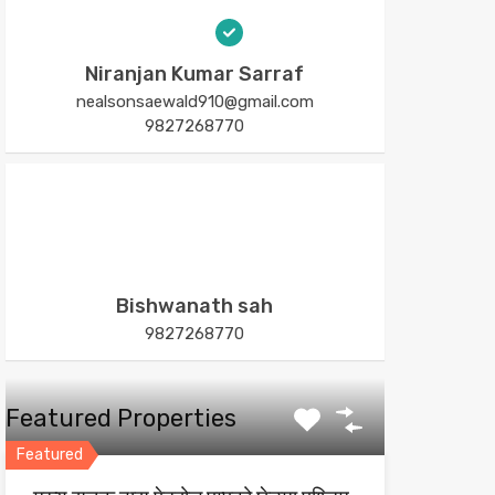
Niranjan Kumar Sarraf
nealsonsaewald910@gmail.com
9827268770
Bishwanath sah
9827268770
Featured Properties
Featured