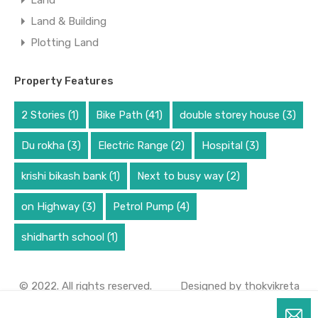
Land
Land & Building
Plotting Land
Property Features
2 Stories
(1)
Bike Path
(41)
double storey house
(3)
Du rokha
(3)
Electric Range
(2)
Hospital
(3)
krishi bikash bank
(1)
Next to busy way
(2)
on Highway
(3)
Petrol Pump
(4)
shidharth school
(1)
© 2022. All rights reserved.
Designed by
thokvikreta