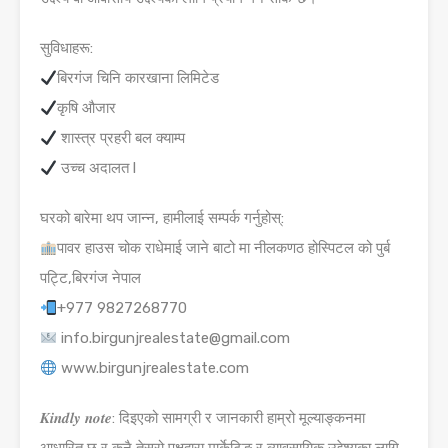
सुविधाहरू:
बिरगंज चिनि कारखाना लिमिटेड
कृषि औजार
शास्त्र प्रहरी बल क्याम्प
उच्च अदालत l
घरको बारेमा थप जान्न, हामीलाई सम्पर्क गर्नुहोस्:
पावर हाउस चोक राधेमाई जाने बाटो मा नीलकणठ होस्पिटल को पुर्ब
पट्टि,बिरगंज नेपाल
+977 9827268770
info.birgunjrealestate@gmail.com
www.birgunjrealestate.com
𝑲𝒊𝒏𝒅𝒍𝒚 𝒏𝒐𝒕𝒆: दिइएको सामग्री र जानकारी हाम्रो मूल्याङ्कनमा