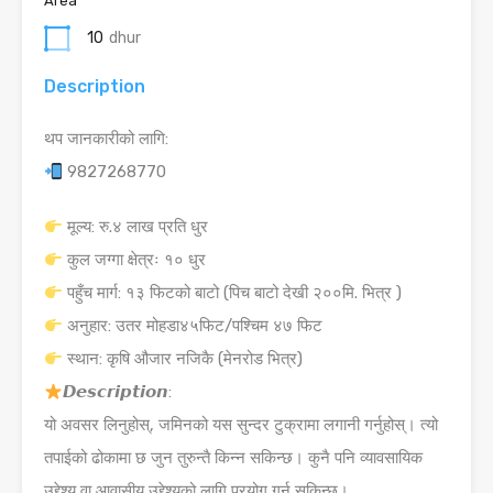
Area
10
dhur
Description
थप जानकारीको लागि:
9827268770
मूल्य: रु.४ लाख प्रति धुर
कुल जग्गा क्षेत्रः १० धुर
पहुँच मार्ग: १३ फिटको बाटो (पिच बाटो देखी २००मि. भित्र )
अनुहार: उतर मोहडा४५फिट/पश्चिम ४७ फिट
स्थान: कृषि औजार नजिकै (मेनरोड भित्र)
𝘿𝙚𝙨𝙘𝙧𝙞𝙥𝙩𝙞𝙤𝙣:
यो अवसर लिनुहोस्, जमिनको यस सुन्दर टुक्रामा लगानी गर्नुहोस्। त्यो
तपाईको ढोकामा छ जुन तुरुन्तै किन्न सकिन्छ। कुनै पनि व्यावसायिक
उद्देश्य वा आवासीय उद्देश्यको लागि प्रयोग गर्न सकिन्छ।