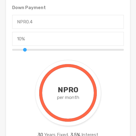
Down Payment
NPR0
per month
30
Years Fixed,
3.5
%
Interest